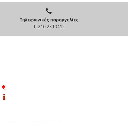
Τηλεφωνικές παραγγελίες
Τ: 210 2510412
 €
ς