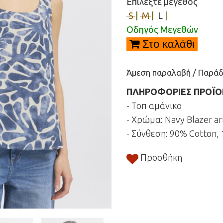
Eπιλέξτε μέγεθος
S
|
M
|
L
|
Οδηγός Μεγεθών
Στο καλάθι
Άμεση παραλαβή / Παράδ
ΠΛΗΡΟΦΟΡΙΕΣ ΠΡΟΪ
- Τοπ αμάνικο
- Χρώμα: Navy Blazer ar
- Σύνθεση: 90% Cotton,
Προσθήκη