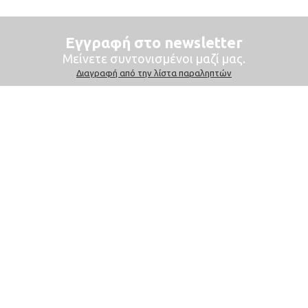
Eγγραφή στο newsletter
Mείνετε συντονισμένοι μαζί μας.
Διαγραφή από την λίστα παραληπτών
Xρήσιμα
e-shop
ποι παραγγελίας
Όροι χρήσης
όποι πληρωμής
Σχετικά με τα cook
όποι αποστολής
Προσωπικά δεδομ
ιτική επιστροφών
Ασφάλεια συναλλα
Tasoula Kagani
 1, Πλατεία Ελευθερίου Βενιζέλου (Πατριάρχου), Νέα Φιλαδέλφεια
© 2026 Τασούλα Καγκάνη All rights reserved